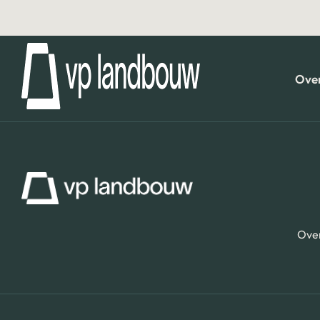
Over
Over