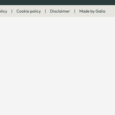
licy
|
Cookie policy
|
Disclaimer
|
Made by Galia