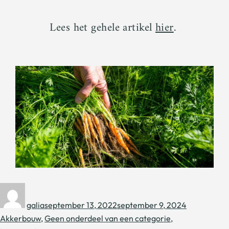
Lees het gehele artikel
hier
.
galia
september 13, 2022
september 9, 2024
Akkerbouw
,
Geen onderdeel van een categorie
,